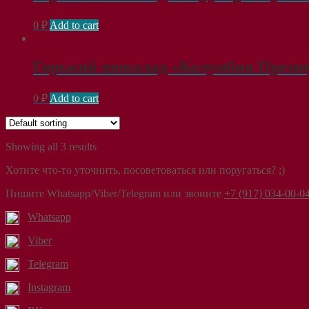
0
₽
Add to cart
Горький шоколад «Колумбия Премиу
0
₽
Add to cart
Showing all 3 results
Хотите что-то уточнить, посоветоваться или поругаться? ;)
Пишите Whatsapp/Viber/Telegram или звоните
+7 (917) 034-00-0
Whatsapp
Viber
Telegram
Instagram