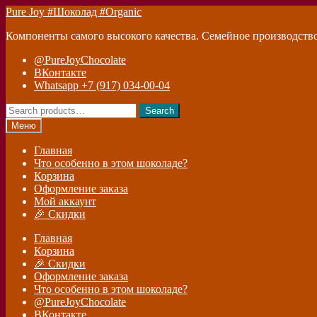
Перейти
Перейти
Pure Joy #Шоколад #Organic
к
к
Компоненты самого высокого качества. Семейное производств
навигации
содержимому
@PureJoyChocolate
ВКонтакте
Whatsapp +7 (917) 034-00-04
Search
Search
for:
Меню
Главная
Что особенно в этом шоколаде?
Корзина
Оформление заказа
Мой аккаунт
🎉 Скидки
Главная
Корзина
🎉 Скидки
Оформление заказа
Что особенно в этом шоколаде?
@PureJoyChocolate
ВКонтакте