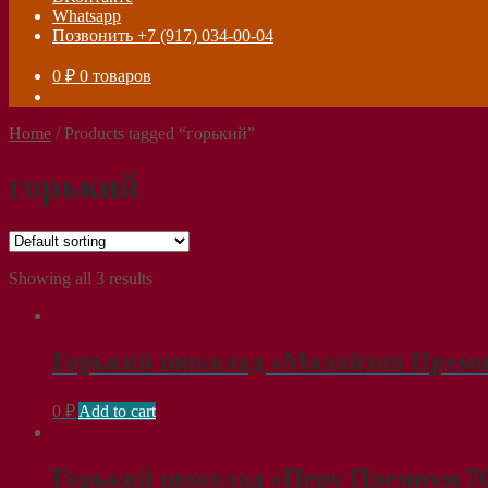
Whatsapp
Позвонить +7 (917) 034-00-04
0
₽
0 товаров
Home
/
Products tagged “горький”
горький
Showing all 3 results
Горький шоколад «Малайзия Премиу
0
₽
Add to cart
Горький шоколад «Перу Премиум 70