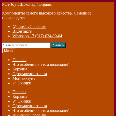
Перейти
Перейти
Pure Joy #Шоколад #Organic
к
к
Компоненты самого высокого качества. Семейное
навигации
содержимому
производство
@PureJoyChocolate
ВКонтакте
Whatsapp +7 (917) 034-00-04
Search
Search
for:
Меню
Главная
Что особенно в этом шоколаде?
Корзина
Оформление заказа
Мой аккаунт
🎉 Скидки
Главная
Корзина
🎉 Скидки
Оформление заказа
Что особенно в этом шоколаде?
@PureJoyChocolate