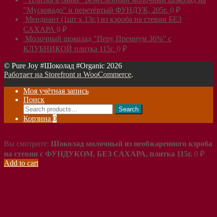
"Мусковадо" и перетёртый ФУНДУК, 205г.
0
₽
Мендиант (1шт х 13г.) из кэроба на стевии БЕЗ
САХАРА
0
₽
Молочный шоколад "Перу Премиум 36%" с
КЛУБНИКОЙ плитка 115г.
0
₽
© Pure Joy #Шоколад #Organic 2026
Работает на Storefront и WooCommerce
.
Моя учётная запись
Поиск
Search
Search
for:
Корзина
0
Вы смотрите:
Шоколад молочный из необжаренного кэроба
на стевии с ФУНДУКОМ, БЕЗ САХАРА, плитка 115г.
0
₽
Add to cart