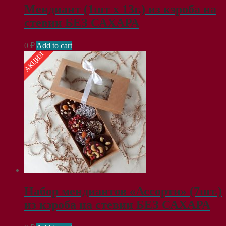
Мендиант (1шт х 13г.) из кэроба на
стевии БЕЗ САХАРА
0
₽
Add to cart
АКЦИЯ
Набор мендиантов «Ассорти» (7шт.)
из кэроба на стевии БЕЗ САХАРА