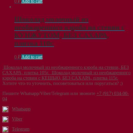
0
₽
Add to cart
Шоколад молочный из
необжаренного кэроба на стевии с
КУНЖУТОМ, БЕЗ САХАРА,
плитка 110г.
0
₽
Add to cart
Шоколад молочный из необжаренного кэроба на стевии, БЕЗ
САХАРА, плитка 105г.
Шоколад молочный из необжаренного
кэроба на стевии с КЕШЬЮ, БЕЗ САХАРА, плитка 115г.
Хотите что-то уточнить, посоветоваться или поругаться? ;)
Пишите Whatsapp/Viber/Telegram или звоните
+7 (917) 034-00-
04
Whatsapp
Viber
Telegram