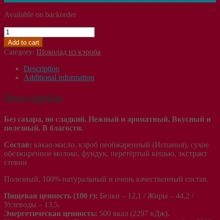
Available on backorder
Шоколад
молочный
Add to cart
из
Category:
Шоколад из кэроба
необжаренного
кэроба
Description
на
Additional information
стевии
с
Description
ФУНДУКОМ,
БЕЗ
Без сахара, но сладкий. Нежный и ароматный. Вкусный и
САХАРА,
полезный. В благости.
плитка
115г.
Состав:
какао-масло, кэроб необжаренный (Испания),
сухое
quantity
обезжиренное молоко, фундук, перетёртый кешью,
экстракт
стевии
Полезный, 100% натуральный и очень качественный состав.
Пищевая ценность (100 г):
Белки – 12,1 / Жиры – 44,2 /
Углеводы – 13,5.
Энергетическая ценность:
500 ккал (2297 кДж).