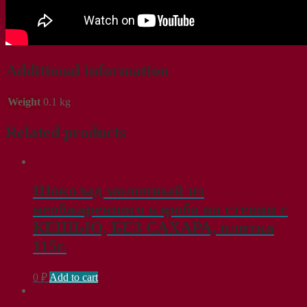
Additional information
Weight
0.1 kg
Related products
Шоколад молочный из
необжаренного кэроба на стевии с
КЕШЬЮ, БЕЗ САХАРА, плитка
115г.
0
₽
Add to cart