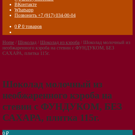
ВКонтакте
Whatsapp
Позвонить +7 (917) 034-00-04
0
₽
0 товаров
Home
/
Шоколад
/
Шоколад из кэроба
/
Шоколад молочный из
необжаренного кэроба на стевии с ФУНДУКОМ, БЕЗ
САХАРА, плитка 115г.
Шоколад молочный из
необжаренного кэроба на
стевии с ФУНДУКОМ, БЕЗ
САХАРА, плитка 115г.
0
₽