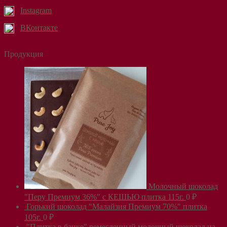
Instagram
ВКонтакте
Продукция
Молочный шоколад
"Перу Премиум 36%" с КЕШЬЮ плитка 115г.
0
₽
Горький шоколад "Малайзия Премиум 70%" плитка
105г.
0
₽
"Плитка в банке" ремесленный молочный шоколад на